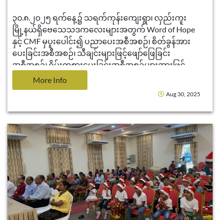
၃၀.၈.၂၀၂၅ ရက်နေ့၌ သရက်ကုန်းကျေးရွာ၊ လှည်းကူး
မြို့နယ်ရှိဗေသေသဒကလေးများအတွက် Word of Hope
နှင့် CMF မှပူးပေါင်း၍ ပညာပေးအစီအစဉ်၊ စိတ်ခွန်အား
ပေးခြင်းအစီအစဉ်၊ သီချင်းများဖြင့်ဖျော်ဖြေခြင်း
အစီအစဉ်၊ ဂိမ်းကစားပေးခြင်းအစီအစဉ်များအားဖြင့်
ပါဝင်ခဲ့ကြပါသည်။
More Info
Aug 30, 2025