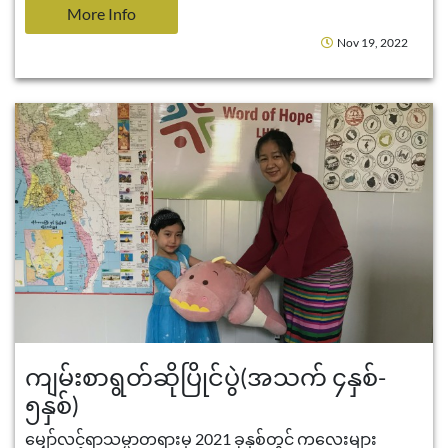
More Info
Nov 19, 2022
ကျမ်းစာရွတ်ဆိုပြိုင်ပွဲ(အသက် ၄နှစ်-
၅နှစ်)
မျှော်လင့်ရာသမ္မာတရားမှ 2021 ခုနှစ်တွင် ကလေးများ