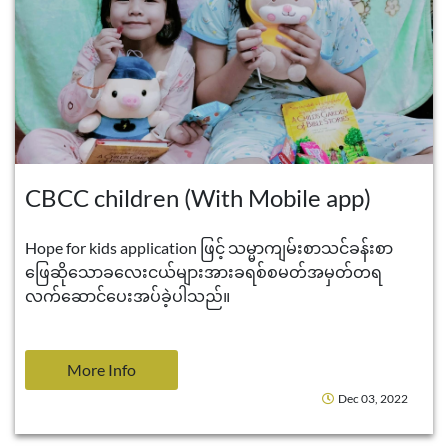
CBCC children (With Mobile app)
Hope for kids application ဖြင့် သမ္မာကျမ်းစာသင်ခန်းစာ
ဖြေဆိုသောခလေးငယ်များအားခရစ်စမတ်အမှတ်တရ
လက်ဆောင်ပေးအပ်ခဲ့ပါသည်။
More Info
Dec 03, 2022