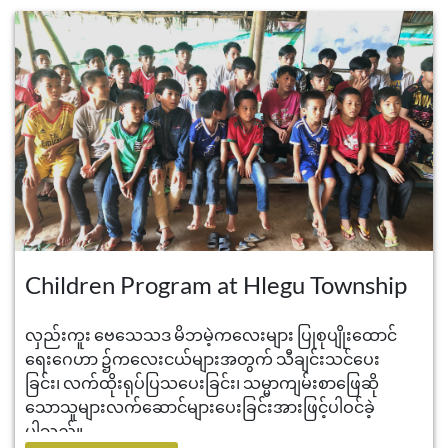
Children Program at Hlegu Township
လှည်းကူး ဗေသေသဒ မိဘမဲ့ကလေးများ ပြုစုပျိုးထောင်
ရေးဂေဟာ ၌ကလေးငယ်များအတွက် သီချင်းသင်ပေး
ခြင်း၊ လက်ထိုးရုပ်ပြသပေးခြင်း၊ သမ္မာကျမ်းစာဖြေဆို
သောသူများလက်ဆောင်များပေးခြင်းအားဖြင့်ပါဝင်ခဲ့
ပါသည်။