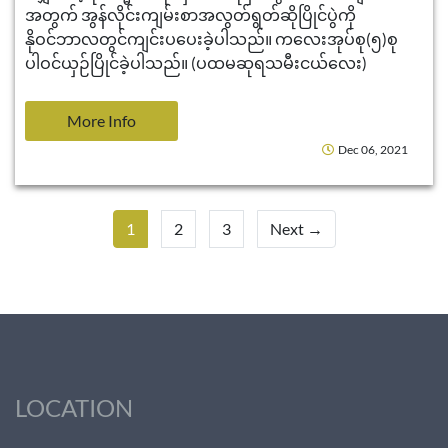
အတွက် အွန်လိုင်းကျမ်းစာအလွတ်ရွတ်ဆိုပြိုင်ပွဲကို
နိုဝင်ဘာလတွင်ကျင်းပပေးခဲ့ပါသည်။ ကလေးအုပ်စု(၅)စု
ပါဝင်ယှဉ်ပြိုင်ခဲ့ပါသည်။ (ပထမဆုရသမီးငယ်လေး)
More Info
Dec 06, 2021
1
2
3
Next →
LOCATION