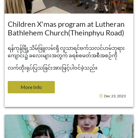
Children X'mas program at Lutheran
Bathlehem Church(Theinphyu Road)
ရန်ကုန်မြို့သိမ်ဖြူလမ်းရှိ လူသာရင်ဗက်သလင်ဟမ်ဘုရား
ကျောင်း၌ ခလေးများအတွက် ခရစ်စမတ်အစီအစဉ်ကို
လက်ထိုးရုပ်ပြသခြင်းအားဖြင့်ပါဝင်ခဲ့သည်။
More Info
Dec 23, 2023