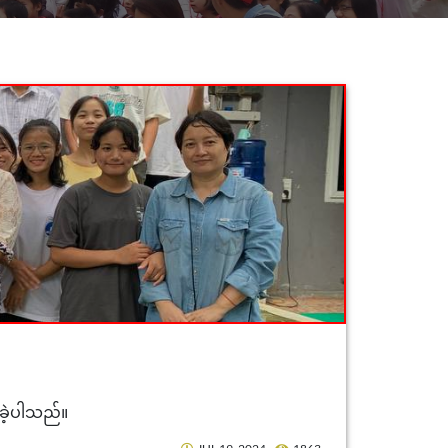
းခဲ့ပါသည်။