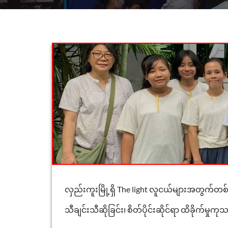
လှည်းကူးမြို့ရှိ The light လူငယ်များအတွက်တ
သီချင်းသီဆိုခြင်း၊ စိတ်ပိုင်းဆိုင်ရာ ထိခိုက်မ