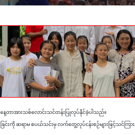
စ်နေ့တာအားသစ်လောင်းသင်တန်းပြုလုပ်နိုင်ခဲ့ပါသည်။
ှုကုသခြင်းကို ဆရာမ စပယ်သင်းမှ လက်တွေ့လုပ်ငန်းစဉ်များဖြင့်သင်ကြာ