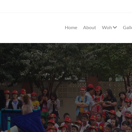
Home
About
Woh
Gall