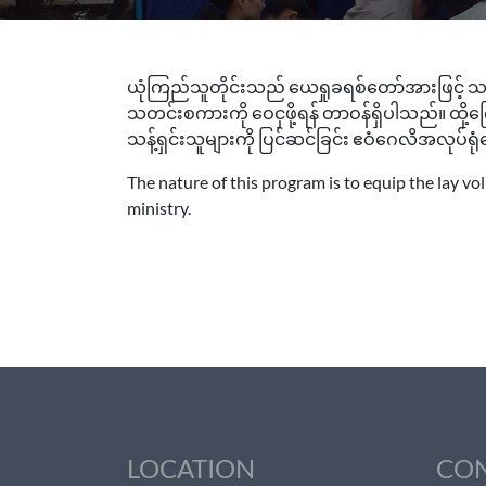
ယုံကြည်သူတိုင်းသည် ယေရှုခရစ်တော်အားဖြင့် သန့
သတင်းစကားကို ဝေငှဖို့ရန် တာဝန်ရှိပါသည်။ ထို့
သန့်ရှင်းသူများကို ပြင်ဆင်ခြင်း ဧဝံဂေလိအလုပ်ရုံ
The nature of this program is to equip the lay v
ministry.
LOCATION
CO