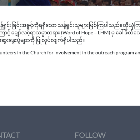
်ရှင်းခြင်းအခွင့်ကိုရရှိသော သန့်ရှင်းသူများဖြစ်ကြပါသည်။ ထိုယ
ကြောင့် မျှော်လင့်ရာသမ္မာတရား (Word of Hope – LHM) မှ ခေါ်ဖ
ဆွေးနွေးပွဲများကို ပြုလုပ်လျက်ရှိပါသည်။
olunteers in the Church for involvement in the outreach program a
NTACT
FOLLOW