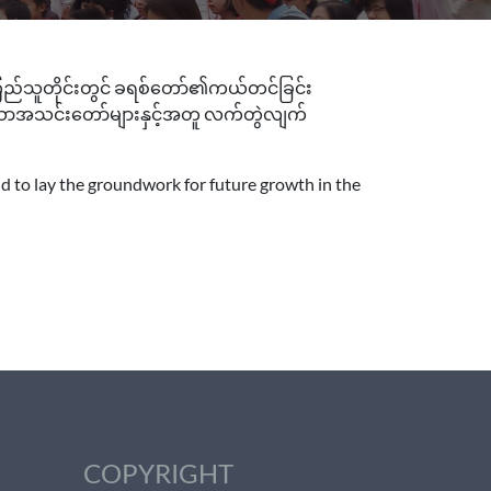
ုံကြည်သူတိုင်းတွင် ခရစ်တော်၏ကယ်တင်ခြင်း
ိတ်သောအသင်းတော်များနှင့်အတူ လက်တွဲလျက်
nd to lay the groundwork for future growth in the
COPYRIGHT